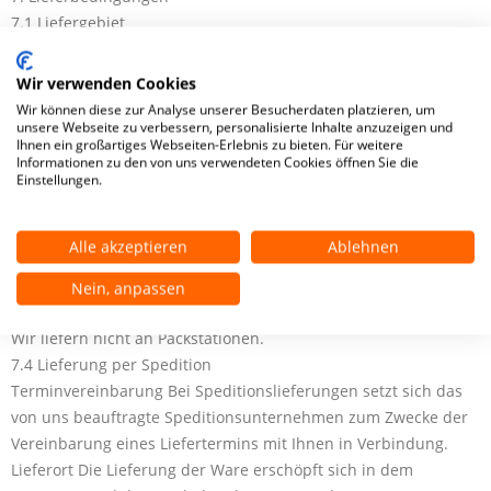
7.1 Liefergebiet
Wir liefern innerhalb Deutschlands.
7.2 Versandkosten
Wir verwenden Cookies
Zuzüglich zu den angegebenen Preisen kommen bei dem
Wir können diese zur Analyse unserer Besucherdaten platzieren, um
Standardversand noch Versandkosten in Höhe von Euro hinzu.
unsere Webseite zu verbessern, personalisierte Inhalte anzuzeigen und
Ihnen ein großartiges Webseiten-Erlebnis zu bieten. Für weitere
7.3 Lieferoptionen
Informationen zu den von uns verwendeten Cookies öffnen Sie die
Wir versenden die Produkte an die im Bestellprozess
Einstellungen.
angegebene Lieferadresse.
Sie haben grundsätzlich die Möglichkeit der Abholung bei K&R
Alle akzeptieren
Ablehnen
GmbH, Industriestraße 25, 48629 Metelen, Deutschland zu den
nachfolgend angegebenen Geschäftszeiten: 7:30 Uhr - 16:30
Nein, anpassen
Uhr
Wir liefern nicht an Packstationen.
7.4 Lieferung per Spedition
Terminvereinbarung Bei Speditionslieferungen setzt sich das
von uns beauftragte Speditionsunternehmen zum Zwecke der
Vereinbarung eines Liefertermins mit Ihnen in Verbindung.
Lieferort Die Lieferung der Ware erschöpft sich in dem