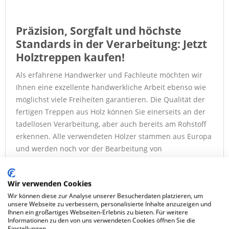
Präzision, Sorgfalt und höchste
Standards in der Verarbeitung: Jetzt
Holztreppen kaufen!
Als erfahrene Handwerker und Fachleute möchten wir
Ihnen eine exzellente handwerkliche Arbeit ebenso wie
möglichst viele Freiheiten garantieren. Die Qualität der
fertigen Treppen aus Holz können Sie einerseits an der
tadellosen Verarbeitung, aber auch bereits am Rohstoff
erkennen. Alle verwendeten Hölzer stammen aus Europa
und werden noch vor der Bearbeitung von
ausgewiesenen Fachleuten auf die Qualität geprüft. So
stellen wir sicher, dass die fertige Treppe ebenso
Wir verwenden Cookies
langlebig wie schön ist. Die hochwertigen Hölzer
Wir können diese zur Analyse unserer Besucherdaten platzieren, um
verleihen Ihrem Zuhause ein heimisches Gefühl, fügen
unsere Webseite zu verbessern, personalisierte Inhalte anzuzeigen und
sich anstandslos in den bestehenden Einrichtungsstil ein
Ihnen ein großartiges Webseiten-Erlebnis zu bieten. Für weitere
Informationen zu den von uns verwendeten Cookies öffnen Sie die
und sind zugleich pflegeleicht.
Einstellungen.