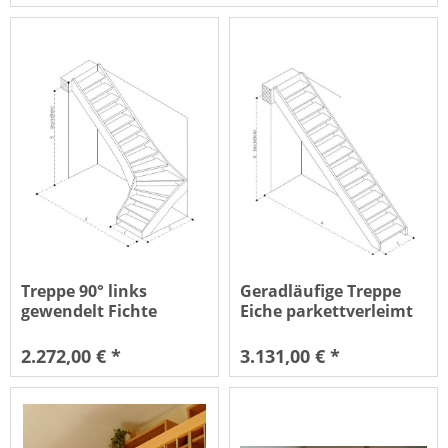
Treppe 90° links
Geradläufige Treppe
gewendelt Fichte
Eiche parkettverleimt
massiv
2.272,00 € *
3.131,00 € *