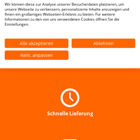
2x90° gewendelte Treppe
Wir können diese zur Analyse unserer Besucherdaten platzieren, um
2x90° gewendelte Treppe
2x90° gewendelte Treppe
unsere Webseite zu verbessern, personalisierte Inhalte anzuzeigen und
Ihnen ein großartiges Webseiten-Erlebnis zu bieten. Für weitere
linksläufig
rechtsläufig
Informationen zu den von uns verwendeten Cookies öffnen Sie die
Einstellungen.
Alle akzeptieren
Ablehnen
Nein, anpassen
Professioneller Versand
Schnelle Lieferung