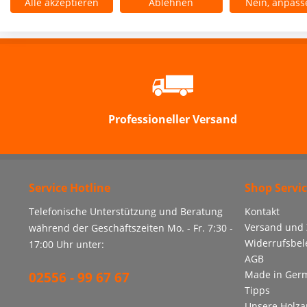
Alle akzeptieren
Ablehnen
Nein, anpass
Professioneller Versand
Service Hotline
Shop Servi
Telefonische Unterstützung und Beratung
Kontakt
Versand und
während der Geschäftszeiten Mo. - Fr. 7:30 -
Widerrufsbe
17:00 Uhr unter:
AGB
Made in Ger
02556 - 99 67 67
Tipps
Unsere Holza