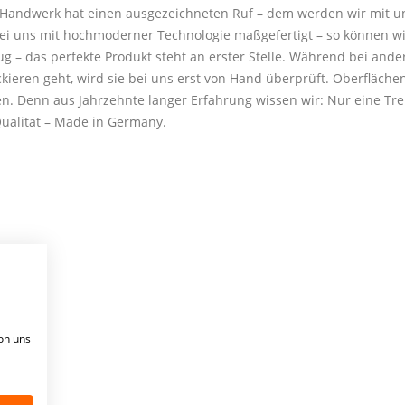
Handwerk hat einen ausgezeichneten Ruf – dem werden wir mit un
ei uns mit hochmoderner Technologie maßgefertigt – so können wir
ug – das perfekte Produkt steht an erster Stelle. Während bei an
ckieren geht, wird sie bei uns erst von Hand überprüft. Oberfläc
n. Denn aus Jahrzehnte langer Erfahrung wissen wir: Nur eine Trepp
alität – Made in Germany.
on uns