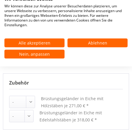
Treppengeländer
Wir können diese zur Analyse unserer Besucherdaten platzieren, um
unsere Webseite zu verbessern, personalisierte Inhalte anzuzeigen und
Oberflächenbehandlung
Ihnen ein großartiges Webseiten-Erlebnis zu bieten. Für weitere
Informationen zu den von uns verwendeten Cookies öffnen Sie die
Einstellungen.
Setzstufen
Alle akzeptieren
Ablehnen
Konfiguration zurücksetzen
Nein, anpassen
** Dies ist ein Pflichtfeld.
Zubehör
Brüstungsgeländer in Eiche mit
Hölzstäben
je 271,00 € *
Brüstungsgeländer in Eiche mit
Edelstahlstäben
je 318,00 € *