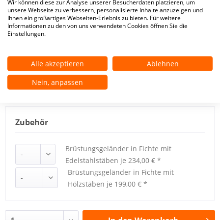
Wir können diese zur Analyse unserer Besucherdaten platzieren, um
Oberflächenbehandlung
unsere Webseite zu verbessern, personalisierte Inhalte anzuzeigen und
Ihnen ein großartiges Webseiten-Erlebnis zu bieten. Für weitere
Informationen zu den von uns verwendeten Cookies öffnen Sie die
Setzstufen
Einstellungen.
Konfiguration zurücksetzen
Alle akzeptieren
Ablehnen
** Dies ist ein Pflichtfeld.
Nein, anpassen
Zubehör
Brüstungsgeländer in Fichte mit
Edelstahlstäben
je 234,00 € *
Brüstungsgeländer in Fichte mit
Hölzstäben
je 199,00 € *